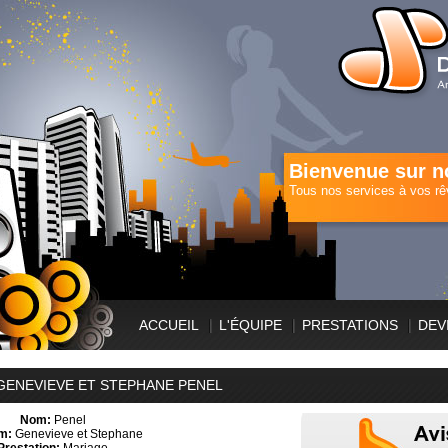
Bienvenue sur no
Tous nos services à vos rê
ACCUEIL
L'ÉQUIPE
PRESTATIONS
DEV
 GENEVIEVE ET STEPHANE PENEL
Nom:
Penel
m:
Genevieve et Stephane